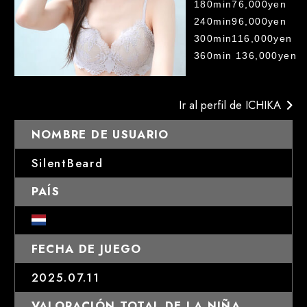
180min76,000ye
240min96,000ye
300min116,000
360min 136,000yen
Ir al perfil de ICHIKA
NOMBRE DE USUARIO
SilentBeard
PAÍS
FECHA DE JUEGO
2025.07.11
VALORACIÓN TOTAL DE LA NIÑA