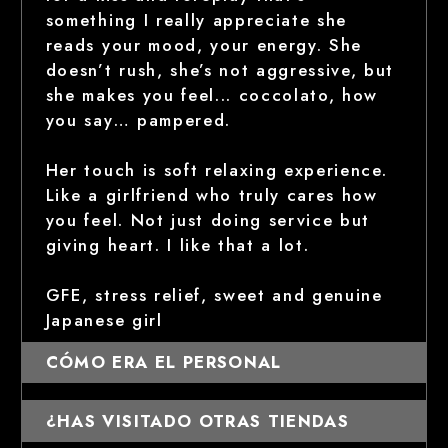
something I really appreciate she
reads your mood, your energy. She
doesn’t rush, she’s not aggressive, but
she makes you feel... coccolato, how
you say… pampered.
Her touch is soft relaxing experience.
Like a girlfriend who truly cares how
you feel. Not just doing service but
giving heart. I like that a lot.
GFE, stress relief, sweet and genuine
Japanese girl
CÓMO ERA EL PERSONAL
¿HAS VISITADO OTRAS TIENDAS