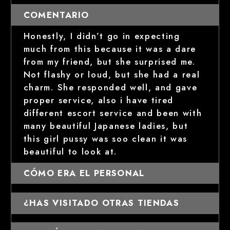
COMENTARIO
Honestly, I didn’t go in expecting
much from this because it was a dare
from my friend, but she surprised me.
Not flashy or loud, but she had a real
charm. She responded well, and gave
proper service, also i have tired
different escort service and been with
many beautiful Japanese ladies, but
this girl pussy was soo clean it was
beautiful to look at.
CÓMO ERA EL PERSONAL
¿HAS VISITADO OTRAS TIENDAS