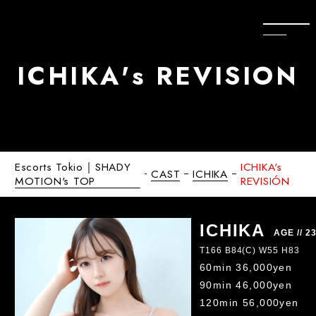
I
C
H
I
K
A
'
s
R
E
V
I
S
I
Ó
N
Escorts Tokio｜SHADY
ICHIKA's
CAST
ICHIKA
MOTION's TOP
REVISIÓN
ICHIKA
AGE // 2
T166 B84(C) W55 H83
60min 36,000y
90min 46,000y
120min 56,000yen