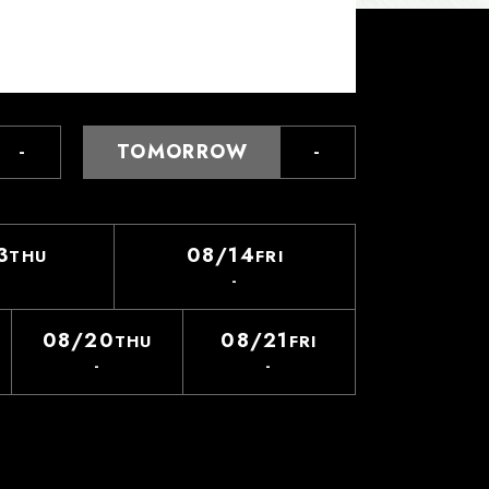
-
TOMORROW
-
3
08/14
THU
FRI
-
08/20
08/21
THU
FRI
-
-