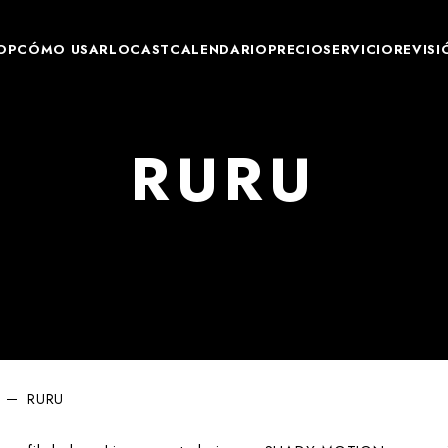
OP
CÓMO USARLO
CAST
CALENDARIO
PRECIO
SERVICIO
REVISI
R
U
R
U
RURU