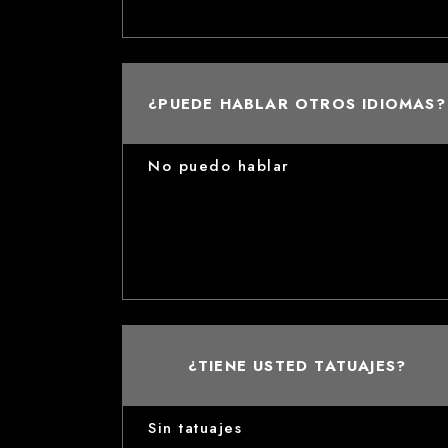
¿PUEDE HABLAR OTROS IDIOMAS?
No puedo hablar
¿TIENE USTED TATUAJES?
Sin tatuajes