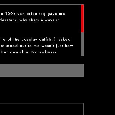
the 100k yen price tag gave me
nderstand why she’s always in
e of the cosplay outfits (I asked
hat stood out to me wasn’t just how
n her own skin. No awkward
, and actually fun to talk to.
end girls I’ve seen in Japan.
kills, energy, and how she makes it
cases where the price actually makes