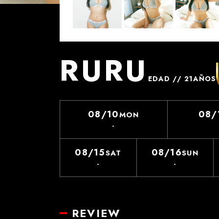
RURU
EDAD // 21AÑOS
08/10
08/
MON
-
08/15
08/16
SAT
SUN
-
-
REVIEW