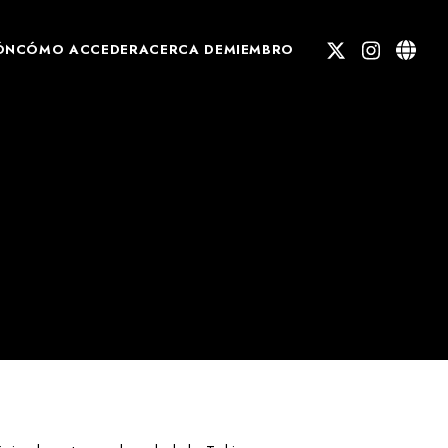
ÓN
CÓMO ACCEDER
ACERCA DE
MIEMBRO
ENGLISH
JAPANESE
CHINESE
SPANISH