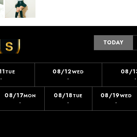
TODAY
11
08/12
08/1
TUE
WED
-
-
-
08/17
08/18
08/19
MON
TUE
WED
-
-
-