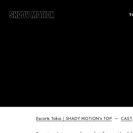
T
Escorts Tokio｜SHADY MOTION's TOP
CAST