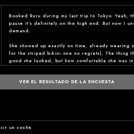
Booked Ruru during my last trip to Tokyo. Yeah, 
pause it’s definitely on the high end. But now I u
demand.
She showed up exactly on time, already wearing on
for the striped bikini one no regrets). The thing t
good she looked, but how comfortable she was i
moments, no cold service she was super chill, flirty
VER EL RESULTADO DE LA ENCUESTA
it didn’t feel rushed or fake like some other high-
Yes, she’s expensive. But the level of detail the s
all feel natural? Worth it. It’s one of those rare 
sense i guess.
cir un coche