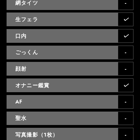
網タイツ
生フェラ
口内
ごっくん
顔射
オナニー鑑賞
AF
聖水
写真撮影（1枚）