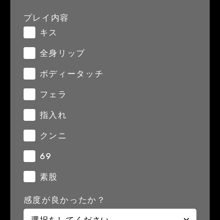
プレイ内容
キス
全身リップ
ボディータッチ
フェラ
指入れ
クンニ
69
素股
感度が良かったか？