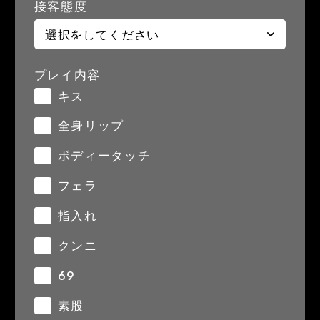
接客態度
プレイ内容
キス
全身リップ
ボディータッチ
フェラ
指入れ
クンニ
69
素股