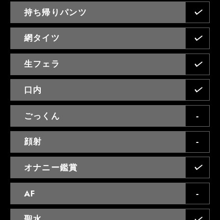
持ち帰りパンツ
網タイツ
生フェラ
口内
ごっくん
顔射
オナニー鑑賞
AF
聖水