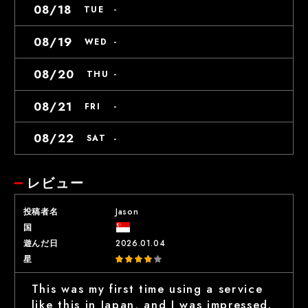
08/18
-
TUE
08/19
-
WED
08/20
-
THU
08/21
-
FRI
08/22
-
SAT
レビュー
投稿者名
Jason
国
遊んだ日
2026.01.04
星
This was my first time using a service
like this in Japan, and I was impressed.